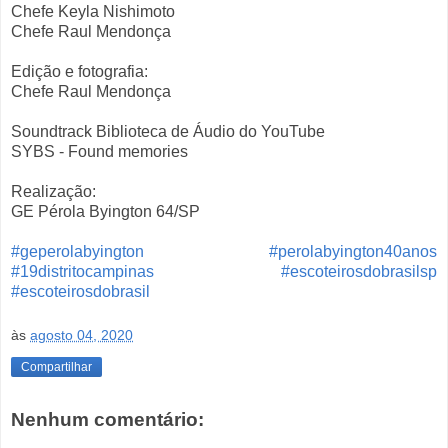
Chefe Keyla Nishimoto
Chefe Raul Mendonça
Edição e fotografia:
Chefe Raul Mendonça
Soundtrack Biblioteca de Áudio do YouTube
SYBS - Found memories
Realização:
GE Pérola Byington 64/SP
#geperolabyington
#perolabyington40anos
#19distritocampinas
#escoteirosdobrasilsp
#escoteirosdobrasil
às
agosto 04, 2020
Compartilhar
Nenhum comentário: