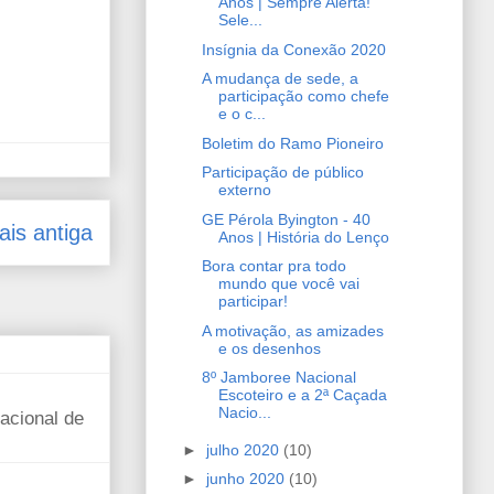
Anos | Sempre Alerta!
Sele...
Insígnia da Conexão 2020
A mudança de sede, a
participação como chefe
e o c...
Boletim do Ramo Pioneiro
Participação de público
externo
GE Pérola Byington - 40
is antiga
Anos | História do Lenço
Bora contar pra todo
mundo que você vai
participar!
A motivação, as amizades
e os desenhos
8º Jamboree Nacional
Escoteiro e a 2ª Caçada
Nacio...
Nacional de
►
julho 2020
(10)
►
junho 2020
(10)