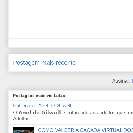
Postagem mais recente
Assinar:
Postagens mais visitadas
Entrega de Anel de Gilwell
O 𝗔𝗻𝗲𝗹 𝗱𝗲 𝗚𝗶𝗹𝘄𝗲𝗹𝗹 é outorgado aos adultos qu
Adultos ...
COMO VAI SER A CAÇADA VIRTUAL DO