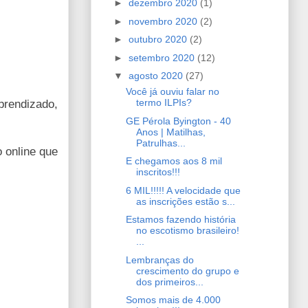
►
dezembro 2020
(1)
►
novembro 2020
(2)
►
outubro 2020
(2)
►
setembro 2020
(12)
▼
agosto 2020
(27)
Você já ouviu falar no
termo ILPIs?
prendizado,
GE Pérola Byington - 40
Anos | Matilhas,
Patrulhas...
o online que
E chegamos aos 8 mil
inscritos!!!
6 MIL!!!!! A velocidade que
as inscrições estão s...
Estamos fazendo história
no escotismo brasileiro!
...
Lembranças do
crescimento do grupo e
dos primeiros...
Somos mais de 4.000